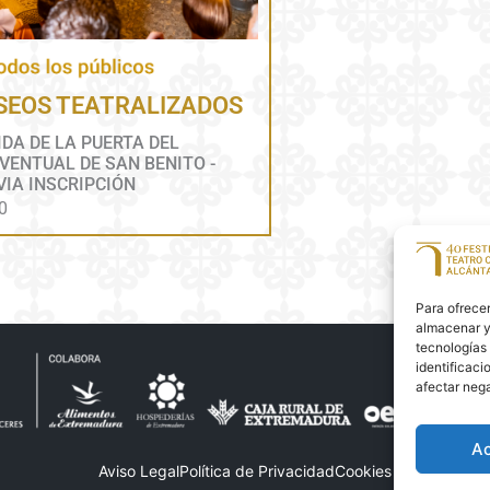
SEOS TEATRALIZADOS
IDA DE LA PUERTA DEL
VENTUAL DE SAN BENITO -
VIA INSCRIPCIÓN
0
Para ofrecer
almacenar y/
tecnologías
identificaci
afectar nega
A
Aviso Legal
Política de Privacidad
Cookies