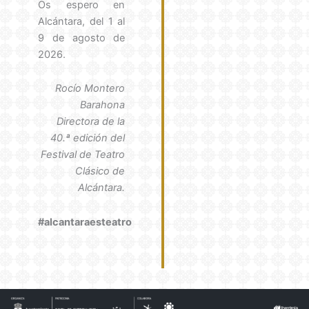
Os espero en
Alcántara, del 1 al
9 de agosto de
2026.
Rocío Montero
Barahona
Directora de la
40.ª edición del
Festival de Teatro
Clásico de
Alcántara.
#alcantaraesteatro