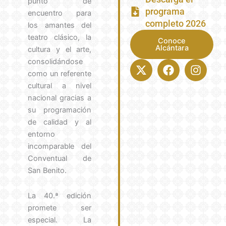
punto de
programa
encuentro para
completo 2026
los amantes del
teatro clásico, la
Conoce
Alcántara
cultura y el arte,
consolidándose
X-
Facebook
Insta
twitter
como un referente
cultural a nivel
nacional gracias a
su programación
de calidad y al
entorno
incomparable del
Conventual de
San Benito.
La 40.ª edición
promete ser
especial. La