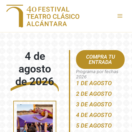
Ir
al
contenido
4 de
COMPRA TU
ENTRADA
agosto
Programa por fechas
2026
de 2026
1 DE AGOSTO
2 DE AGOSTO
3 DE AGOSTO
4 DE AGOSTO
5 DE AGOSTO