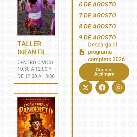
6 DE AGOSTO
7 DE AGOSTO
8 DE AGOSTO
9 DE AGOSTO
TALLER
Descarga el
INFANTIL
programa
completo 2026
CENTRO CÍVICO
10:30 A 12:00 Y
Conoce
Alcántara
DE 12:00 A 13:30
X-
Facebook
Insta
twitter