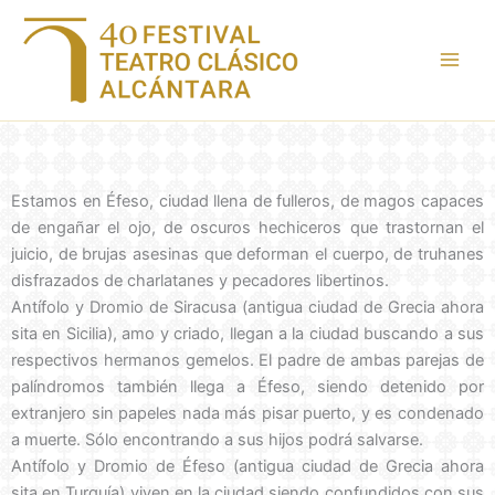
Ir
al
contenido
Estamos en Éfeso, ciudad llena de fulleros, de magos capaces
de engañar el ojo, de oscuros hechiceros que trastornan el
juicio, de brujas asesinas que deforman el cuerpo, de truhanes
disfrazados de charlatanes y pecadores libertinos.
Antífolo y Dromio de Siracusa (antigua ciudad de Grecia ahora
sita en Sicilia), amo y criado, llegan a la ciudad buscando a sus
respectivos hermanos gemelos. El padre de ambas parejas de
palíndromos también llega a Éfeso, siendo detenido por
extranjero sin papeles nada más pisar puerto, y es condenado
a muerte. Sólo encontrando a sus hijos podrá salvarse.
Antífolo y Dromio de Éfeso (antigua ciudad de Grecia ahora
sita en Turquía) viven en la ciudad siendo confundidos con sus