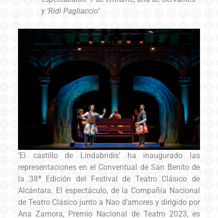
y ‘Ridi Pagliaccio’
‘El castillo de Lindabridis’ ha inaugurado las
representaciones en el Conventual de San Benito de
la 38ª Edición del Festival de Teatro Clásico de
Alcántara. El espectáculo, de la Compañía Nacional
de Teatro Clásico junto a Nao d’amores y dirigido por
Ana Zamora, Premio Nacional de Teatro 2023, es