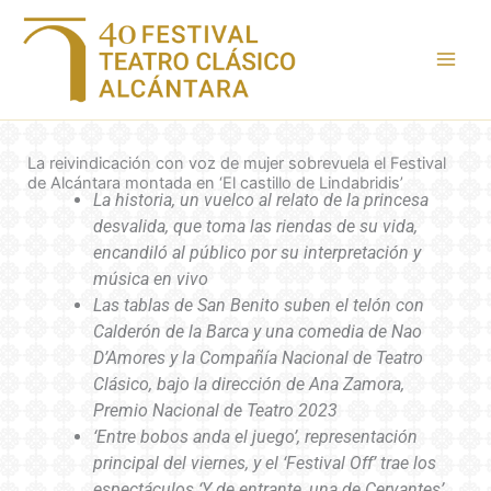
Ir
al
contenido
La reivindicación con voz de mujer sobrevuela el Festival
de Alcántara montada en ‘El castillo de Lindabridis’
La historia, un vuelco al relato de la princesa
desvalida, que toma las riendas de su vida,
encandiló al público por su interpretación y
música en vivo
Las tablas de San Benito suben el telón con
Calderón de la Barca y una comedia de Nao
D’Amores y la Compañía Nacional de Teatro
Clásico, bajo la dirección de Ana Zamora,
Premio Nacional de Teatro 2023
‘Entre bobos anda el juego’, representación
principal del viernes, y el ‘Festival Off’ trae los
espectáculos ‘Y de entrante, una de Cervantes’